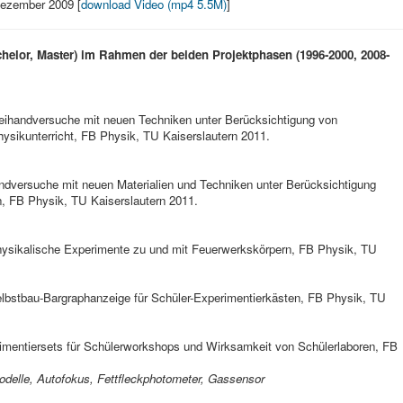
Dezember 2009 [
download Video (mp4 5.5M)
]
helor, Master) im Rahmen der beiden Projektphasen (1996-2000, 2008-
eihandversuche mit neuen Techniken unter Berücksichtigung von
hysikunterricht, FB Physik, TU Kaiserslautern 2011.
andversuche mit neuen Materialien und Techniken unter Berücksichtigung
n, FB Physik, TU Kaiserslautern 2011.
hysikalische Experimente zu und mit Feuerwerkskörpern, FB Physik, TU
lbstbau-Bargraphanzeige für Schüler-Experimentierkästen, FB Physik, TU
imentiersets für Schülerworkshops und Wirksamkeit von Schülerlaboren, FB
delle, Autofokus, Fettfleckphotometer, Gassensor