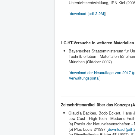
Unterrichtsentwicklung, IPN Kiel (2005
[
download (pdf 3.2M)
]
LC-HT-Versuche in weiteren Materialien
Bayerisches Staatsministerium für Unt
Technik erleben - Materialien für einen
München (Oktober 2007).
[
download der Neuauflage von 2017 (
Verwaltungsportal
]
Zeitschriftenartikel über das Konzept (
Claudia Backes, Bodo Eckert, Hans J
Low Cost - High Tech - Moderne Freih
(a) Praxis der Naturwissenschaften - 
(b) Plus Lucis 2/1997 [
download (pdf 
(c) Physikalische Blätter
53
(1997), S.