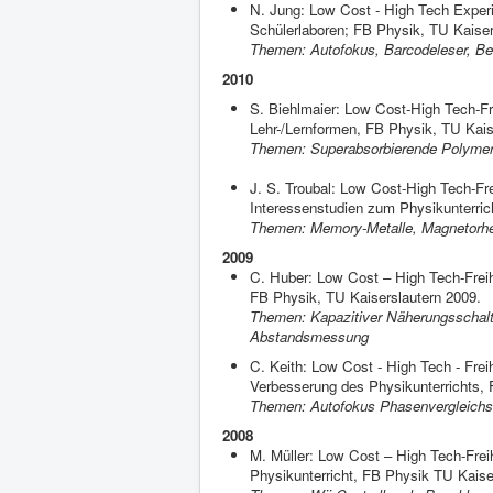
N. Jung: Low Cost - High Tech Exper
Schülerlaboren; FB Physik, TU Kaiser
Themen: Autofokus, Barcodeleser, B
2010
S. Biehlmaier: Low Cost-High Tech-Fr
Lehr-/Lernformen, FB Physik, TU Kais
Themen: Superabsorbierende Polymer
J. S. Troubal: Low Cost-High Tech-Fr
Interessenstudien zum Physikunterric
Themen: Memory-Metalle, Magnetorheol
2009
C. Huber: Low Cost – High Tech-Frei
FB Physik, TU Kaiserslautern 2009.
Themen: Kapazitiver Näherungsschalte
Abstandsmessung
C. Keith: Low Cost - High Tech - Frei
Verbesserung des Physikunterrichts, 
Themen: Autofokus Phasenvergleichs
2008
M. Müller: Low Cost – High Tech-Fre
Physikunterricht, FB Physik TU Kaise